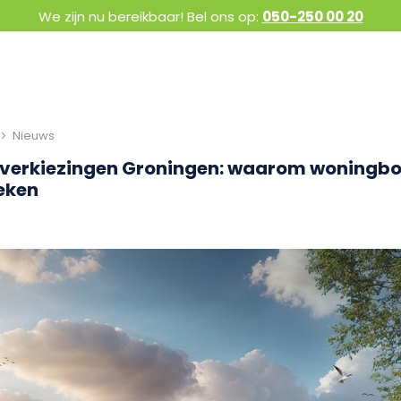
We zijn nu bereikbaar! Bel ons op:
050-250 00 20
Nieuws
erkiezingen Groningen: waarom woningbo
eken