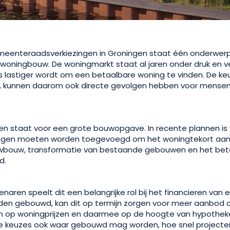
meenteraadsverkiezingen in Groningen staat één onderwerp 
woningbouw. De woningmarkt staat al jaren onder druk en 
s lastiger wordt om een betaalbare woning te vinden. De ke
kunnen daarom ook directe gevolgen hebben voor mensen
 staat voor een grote bouwopgave. In recente plannen is 
ingen moeten worden toegevoegd om het woningtekort aan 
uwbouw, transformatie van bestaande gebouwen en het bet
d.
enaren speelt dit een belangrijke rol bij het financieren va
en gebouwd, kan dit op termijn zorgen voor meer aanbod 
n op woningprijzen en daarmee op de hoogte van hypotheken.
eke keuzes ook waar gebouwd mag worden, hoe snel projecte