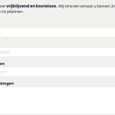
heel
vrijblijvend en kosteloos.
Wij streven ernaar u binnen 2
 te plannen.
oon
kingen