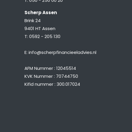
T:
050 - 250 00 20
Scherp Assen
Brink 24
9401 HT Assen
T:
0592 - 205 130
E:
info@scherpfinancieeladvies.nl
AFM Nummer : 12045514
KVK Nummer : 70744750
Kifid nummer : 300.017024