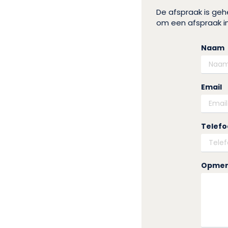
De afspraak is ge
om een afspraak in
Naam
Email
Telef
Opmer