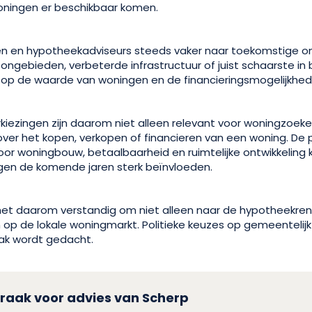
oningen er beschikbaar komen.
en en hypotheekadviseurs steeds vaker naar toekomstige on
oongebieden, verbeterde infrastructuur of juist schaarste 
op de waarde van woningen en de financieringsmogelijkhed
ezingen zijn daarom niet alleen relevant voor woningzoek
ver het kopen, verkopen of financieren van een woning. De p
oor woningbouw, betaalbaarheid en ruimtelijke ontwikkeling
gen de komende jaren sterk beïnvloeden.
et daarom verstandig om niet alleen naar de hypotheekrent
 op de lokale woningmarkt. Politieke keuzes op gemeentelijk
aak wordt gedacht.
raak voor advies van Scherp