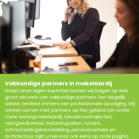
Vakkundige partners in makelaardij
Naast onze eigen expertise kunnen wij buigen op een
groot netwerk aan vakkundige partners. Een degelijk
advies verdient immers een professionele opvolging. Wij
werken samen met partners op het gebied van onder
meer woningmakelaardij, nieuwbouwtrajecten,
vastgoedbeheer, belastingzaken, notaris,
echtscheidingsbemiddeling, pensioenadvies en
architectuur. Kijkt u hiervoor ook eens op onze pagina