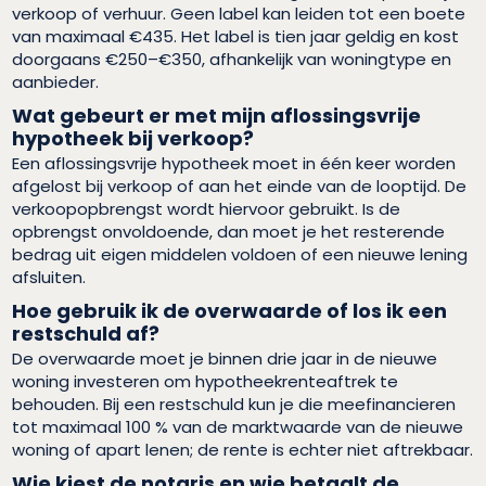
verkoop of verhuur. Geen label kan leiden tot een boete
van maximaal €435. Het label is tien jaar geldig en kost
doorgaans €250–€350, afhankelijk van woningtype en
aanbieder.
Wat gebeurt er met mijn aflossingsvrije
hypotheek bij verkoop?
Een aflossingsvrije hypotheek moet in één keer worden
afgelost bij verkoop of aan het einde van de looptijd. De
verkoopopbrengst wordt hiervoor gebruikt. Is de
opbrengst onvoldoende, dan moet je het resterende
bedrag uit eigen middelen voldoen of een nieuwe lening
afsluiten.
Hoe gebruik ik de overwaarde of los ik een
restschuld af?
De overwaarde moet je binnen drie jaar in de nieuwe
woning investeren om hypotheekrenteaftrek te
behouden. Bij een restschuld kun je die meefinancieren
tot maximaal 100 % van de marktwaarde van de nieuwe
woning of apart lenen; de rente is echter niet aftrekbaar.
Wie kiest de notaris en wie betaalt de