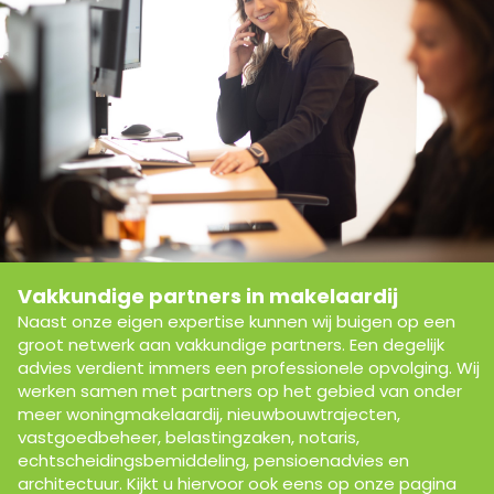
Vakkundige partners in makelaardij
Naast onze eigen expertise kunnen wij buigen op een
groot netwerk aan vakkundige partners. Een degelijk
advies verdient immers een professionele opvolging. Wij
werken samen met partners op het gebied van onder
meer woningmakelaardij, nieuwbouwtrajecten,
vastgoedbeheer, belastingzaken, notaris,
echtscheidingsbemiddeling, pensioenadvies en
architectuur. Kijkt u hiervoor ook eens op onze pagina